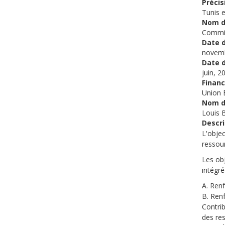
Précis
Tunis 
Nom du
Commi
Date 
novemb
Date 
juin, 2
Finan
Union 
Nom d
Louis 
Descri
L'obje
ressou
Les obj
intégré
A. Ren
B. Renf
Contrib
des res