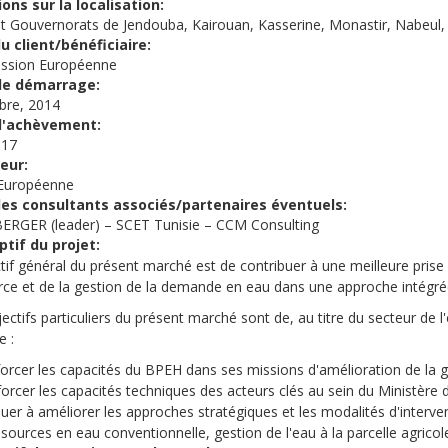
ions sur la localisation:
et Gouvernorats de Jendouba, Kairouan, Kasserine, Monastir, Nabeul, 
 client/bénéficiaire:
ssion Européenne
de démarrage:
re, 2014
d'achèvement:
017
ceur:
Européenne
es consultants associés/partenaires éventuels:
BERGER (leader) – SCET Tunisie – CCM Consulting
ptif du projet:
ctif général du présent marché est de contribuer à une meilleure pris
rce et de la gestion de la demande en eau dans une approche intégré
ectifs particuliers du présent marché sont de, au titre du secteur de 
e :
forcer les capacités du BPEH dans ses missions d'amélioration de la 
orcer les capacités techniques des acteurs clés au sein du Ministère d
uer à améliorer les approches stratégiques et les modalités d'interv
sources en eau conventionnelle, gestion de l'eau à la parcelle agricole