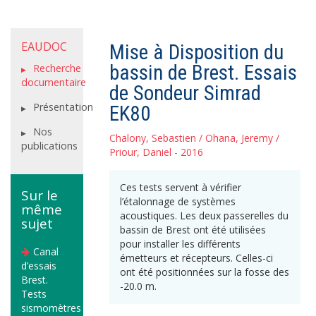
EAUDOC
Mise à Disposition du
bassin de Brest. Essais
Recherche
documentaire
de Sondeur Simrad
Présentation
EK80
Nos
Chalony, Sebastien
/
Ohana, Jeremy
/
publications
Priour, Daniel
- 2016
Ces tests servent à vérifier
Sur le
l’étalonnage de systèmes
même
acoustiques. Les deux passerelles du
sujet
bassin de Brest ont été utilisées
pour installer les différents
Canal
émetteurs et récepteurs. Celles-ci
d’essais
ont été positionnées sur la fosse des
Brest.
-20.0 m.
Tests
sismomètres