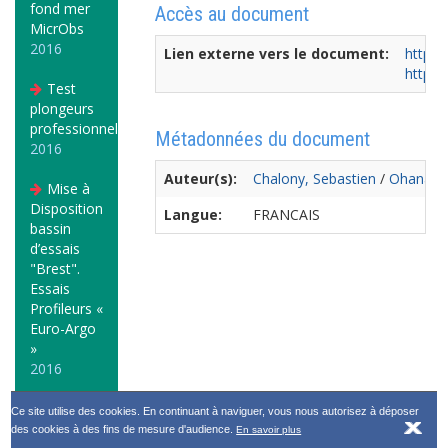
fond mer
Accès au document
MicrObs
2016
Lien externe vers le document:
http:/
http:/
Test
plongeurs
professionnels
Métadonnées du document
2016
Auteur(s):
Chalony, Sebastien
/
Ohana, 
Mise à
Disposition
Langue:
FRANCAIS
bassin
d’essais
"Brest".
Essais
Profileurs «
Euro-Argo
»
2016
Ce site utilise des cookies. En continuant à naviguer, vous nous autorisez à déposer
des cookies à des fins de mesure d'audience.
En savoir plus