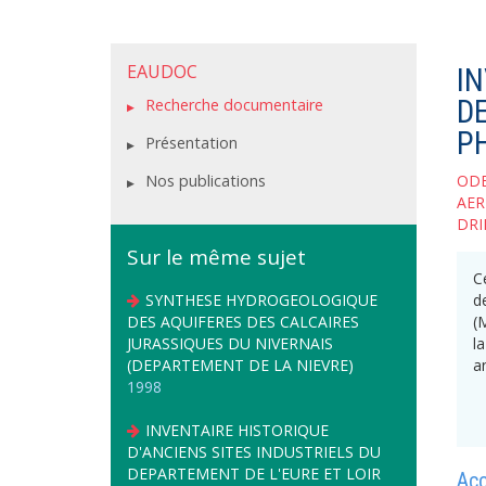
EAUDOC
I
D
Recherche documentaire
P
Présentation
Nos publications
OD
AE
DR
Sur le même sujet
C
SYNTHESE HYDROGEOLOGIQUE
d
DES AQUIFERES DES CALCAIRES
(
JURASSIQUES DU NIVERNAIS
l
(DEPARTEMENT DE LA NIEVRE)
a
1998
INVENTAIRE HISTORIQUE
D'ANCIENS SITES INDUSTRIELS DU
DEPARTEMENT DE L'EURE ET LOIR
Ac