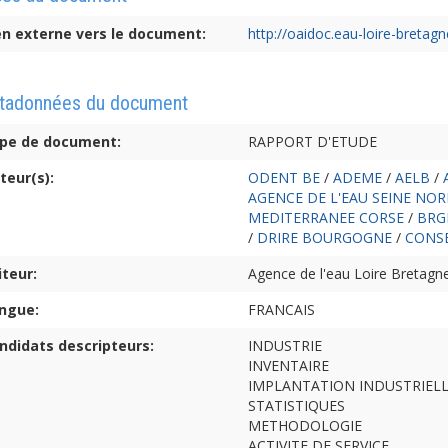
en externe vers le document:
http://oaidoc.eau-loire-breta
tadonnées du document
pe de document:
RAPPORT D'ETUDE
teur(s):
ODENT BE
/
ADEME
/
AELB
/
AGENCE DE L'EAU SEINE NO
MEDITERRANEE CORSE
/
BR
/
DRIRE BOURGOGNE
/
CONS
iteur:
Agence de l'eau Loire Bretag
ngue:
FRANCAIS
ndidats descripteurs:
INDUSTRIE
INVENTAIRE
IMPLANTATION INDUSTRIEL
STATISTIQUES
METHODOLOGIE
ACTIVITE DE SERVICE