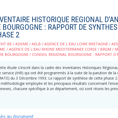
NVENTAIRE HISTORIQUE REGIONAL D'AN
E BOURGOGNE : RAPPORT DE SYNTHES
HASE 2
ENT BE
/
ADEME
/
AELB
/
AGENCE DE L'EAU LOIRE BRETAGNE
/
AE
RMC
/
AGENCE DE L'EAU RHONE MEDITERRANEE CORSE
/
BRGM
/
M
IRE BOURGOGNE
/
CONSEIL REGIONAL BOURGOGNE
- RAPPORT D'
ette étude s'inscrit dans la cadre des Inventaires Historiques Régionaux 
e service (IHR) qui ont été programmés à la suite de la parution de la 
MATE) du 3 Décembre 1993. Le rapport de synthèse de cette phase 2
a méthodologie employée et les principaux résultats concernant l'ens
nnexes, chacune spécifique à un département, où sont réunis les princi
cès au document