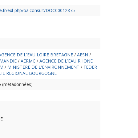
gne.fr/exl-php/oaiconsult/DOC00012875
AGENCE DE L'EAU LOIRE BRETAGNE
/
AESN
/
RMANDIE
/
AERMC
/
AGENCE DE L'EAU RHONE
GM
/
MINISTERE DE L'ENVIRONNEMENT
/
FEDER
EIL REGIONAL BOURGOGNE
ne (métadonnées)
LE