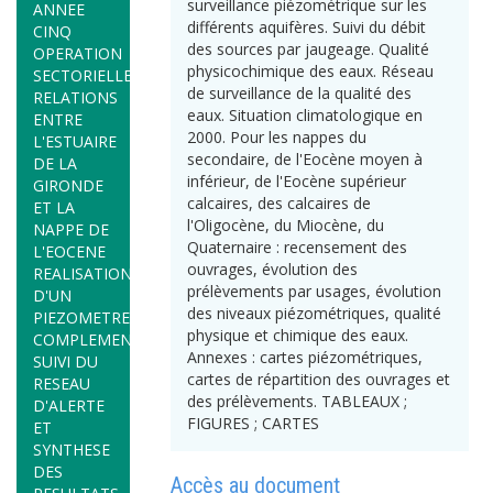
surveillance piézométrique sur les
ANNEE
différents aquifères. Suivi du débit
CINQ
des sources par jaugeage. Qualité
OPERATION
physicochimique des eaux. Réseau
SECTORIELLE
de surveillance de la qualité des
RELATIONS
eaux. Situation climatologique en
ENTRE
2000. Pour les nappes du
L'ESTUAIRE
secondaire, de l'Eocène moyen à
DE LA
inférieur, de l'Eocène supérieur
GIRONDE
calcaires, des calcaires de
ET LA
l'Oligocène, du Miocène, du
NAPPE DE
Quaternaire : recensement des
L'EOCENE
ouvrages, évolution des
REALISATION
prélèvements par usages, évolution
D'UN
des niveaux piézométriques, qualité
PIEZOMETRE
physique et chimique des eaux.
COMPLEMENTAIRE
Annexes : cartes piézométriques,
SUIVI DU
cartes de répartition des ouvrages et
RESEAU
des prélèvements. TABLEAUX ;
D'ALERTE
FIGURES ; CARTES
ET
SYNTHESE
DES
Accès au document