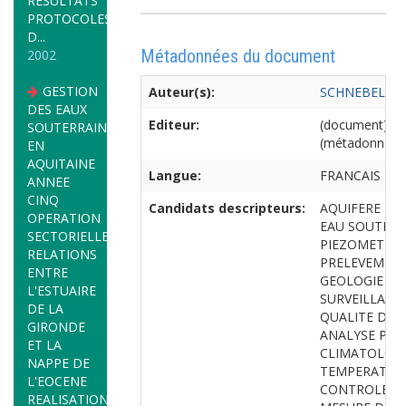
RESULTATS
PROTOCOLES
D...
Métadonnées du document
2002
GESTION
Auteur(s):
SCHNEBELEN
DES EAUX
Editeur:
(document)
SOUTERRAINES
(métadonnées
EN
AQUITAINE
Langue:
FRANCAIS
ANNEE
CINQ
Candidats descripteurs:
AQUIFERE
OPERATION
EAU SOUTERR
SECTORIELLE
PIEZOMETRIE
RELATIONS
PRELEVEMENT
ENTRE
GEOLOGIE
L'ESTUAIRE
SURVEILLANC
DE LA
QUALITE DE L
GIRONDE
ANALYSE PHY
ET LA
CLIMATOLOG
NAPPE DE
TEMPERATURE
L'EOCENE
CONTROLE Q
REALISATION