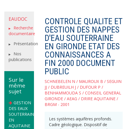
EAUDOC
CONTROLE QUALITE ET
GESTION DES NAPPES
Recherche
documentaire
D'EAU SOUTERRAINE
Présentation
EN GIRONDE ETAT DES
CONNAISSANCES A
Nos
publications
FIN 2000 DOCUMENT
PUBLIC
Sur le
SCHNEBELEN N
/
MAUROUX B
/
SEGUIN
même
JJ
/
DUBREUILH J
/
DUFOUR P
/
sujet
BENHAMMOUDA S
/
CONSEIL GENERAL
GIRONDE
/
AEAG
/
DRIRE AQUITAINE
/
GESTION
BRGM
- 2001
DES EAUX
SOUTERRAINES
Les systèmes aquifères profonds.
EN
Cadre géologique. Dispositif de
AQUITAINE