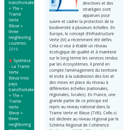
transfrontaliers
directives et des
= The «
stratégies sont
Trame
apparues pour
Verte
suivre et cadrer la protection de la
Bleue »
biodiversité à plusieurs échelles. En
three
Europe, le concept d’Infrastructure
neighboring
Verte (IV) a récemment été défini.
countries
Celui-ci vise à établir un réseau
2016
écologique de qualité et à maintenir
sur le long terme les services rendus
Synthèse
par les écosystèmes. Il prend en
- La Trame
compte l’aménagement du territoire
Verte
et incite à la subdivision des lois et
Bleue trois
des mises en place du réseau à
pays
différentes échelles (nationales,
transfrontaliers
régionales, locales). En France, une
= The «
grande partie de ce principe est
Trame
repris au niveau national dans la
Verte
Bleue »
Trame Verte et Bleue (TVB). Celle-ci
three
est déclinée au niveau régional par le
neighboring
Schéma Régional de Cohérence