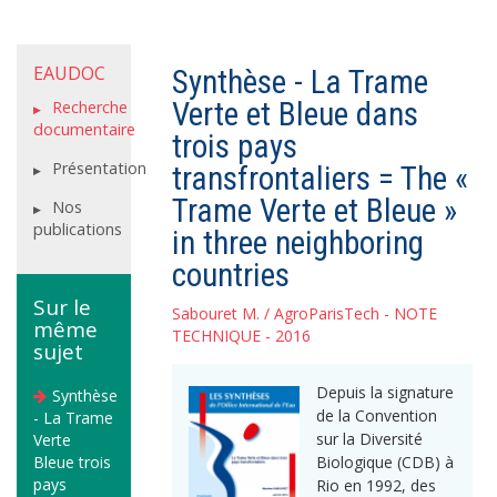
EAUDOC
Synthèse - La Trame
Verte et Bleue dans
Recherche
documentaire
trois pays
Présentation
transfrontaliers = The «
Trame Verte et Bleue »
Nos
publications
in three neighboring
countries
Sur le
Sabouret M.
/
AgroParisTech
- NOTE
même
TECHNIQUE - 2016
sujet
Depuis la signature
Synthèse
de la Convention
- La Trame
sur la Diversité
Verte
Bleue trois
Biologique (CDB) à
pays
Rio en 1992, des