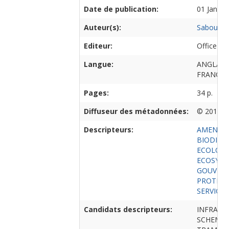
Date de publication:
01 Januar
Auteur(s):
Sabouret
Editeur:
Office Int
Langue:
ANGLAIS
FRANCAI
Pages:
34 p.
Diffuseur des métadonnées:
© 2017 O
Descripteurs:
AMENAGE
BIODIVE
ECOLOGI
ECOSYS
GOUVER
PROTECT
SERVICE
Candidats descripteurs:
INFRAST
SCHEMA 