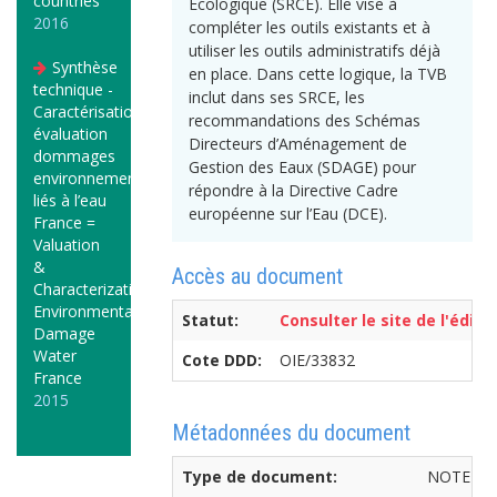
countries
Ecologique (SRCE). Elle vise à
2016
compléter les outils existants et à
utiliser les outils administratifs déjà
Synthèse
en place. Dans cette logique, la TVB
technique -
inclut dans ses SRCE, les
Caractérisation
recommandations des Schémas
évaluation
Directeurs d’Aménagement de
dommages
Gestion des Eaux (SDAGE) pour
environnementaux
répondre à la Directive Cadre
liés à l’eau
européenne sur l’Eau (DCE).
France =
Valuation
&
Accès au document
Characterization
Environmental
Statut:
Consulter le site de l'édite
Damage
Water
Cote DDD:
OIE/33832
France
2015
Métadonnées du document
Type de document:
NOTE TE