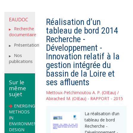
EAUDOC
Réalisation d’un
tableau de bord 2014
Recherche
documentaire
Recherche -
Présentation
Développement -
Innovation relatif à la
Nos
publications
gestion intégrée du
bassin de la Loire et
ses affluents
Sur le
même
Mettoux-Petchimoutou A. P. (OIEau)
/
sujet
Abirached M. (OIEau)
- RAPPORT - 2015
ENERGING
METHODS
La réalisation d’un
IN
tableau de bord
ENVIRONMENTAL
Recherche -
DESIGN
Développement -