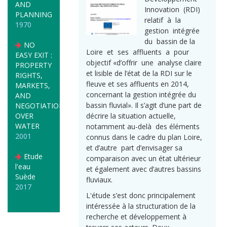
AND
Innovation (RDI)
PLANNING
relatif à la
1970
gestion intégrée
du bassin de la
NO
Loire et ses affluents a pour
EASY EXIT :
objectif «d’offrir une analyse claire
PROPERTY
et lisible de l’état de la RDI sur le
RIGHTS,
fleuve et ses affluents en 2014,
MARKETS,
concernant la gestion intégrée du
AND
bassin fluvial». Il s’agit d’une part de
NEGOTIATIONS
OVER
décrire la situation actuelle,
WATER
notamment au-delà des éléments
2001
connus dans le cadre du plan Loire,
et d’autre part d’envisager sa
Etude
comparaison avec un état ultérieur
l'eau
et également avec d’autres bassins
Suède
fluviaux.
2017
L'étude s’est donc principalement
intéressée à la structuration de la
recherche et développement à