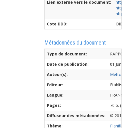
Lien externe vers le document:
http:/
http:/
http:/
Cote DDD:
OIE/3
Métadonnées du document
Type de document:
RAPPOR
Date de publication:
01 June 
Auteur(s):
Mettoux-P
Editeur:
Etablisse
Langue:
FRANCAI
Pages:
70 p. (Ra
Diffuseur des métadonnées:
© 2016 O
Thème:
Planifica