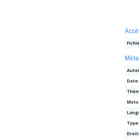
Accès
Fichi
Métad
Auteu
Date
Thè
Mots
Lang
Type
Droit