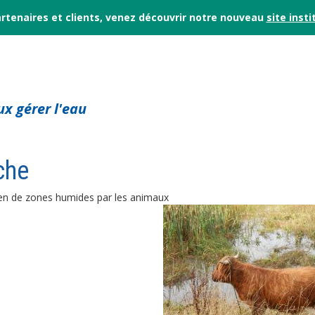
rtenaires et clients, venez découvrir notre nouveau
site insti
x gérer l'eau
che
ien de zones humides par les animaux