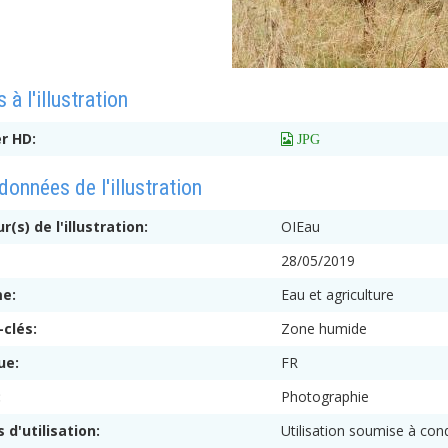
 à l'illustration
er HD:
 JPG
onnées de l'illustration
r(s) de l'illustration:
OIEau
:
28/05/2019
me:
Eau et agriculture
-clés:
Zone humide
ue:
FR
:
Photographie
s d'utilisation:
Utilisation soumise à cond