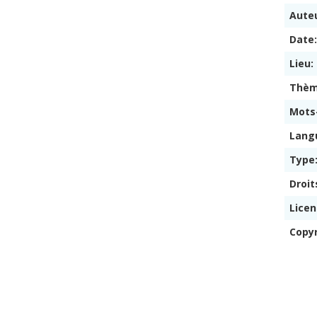
Auteu
Date
Lieu:
Thè
Mots
Lang
Type
Droit
Lice
Copy