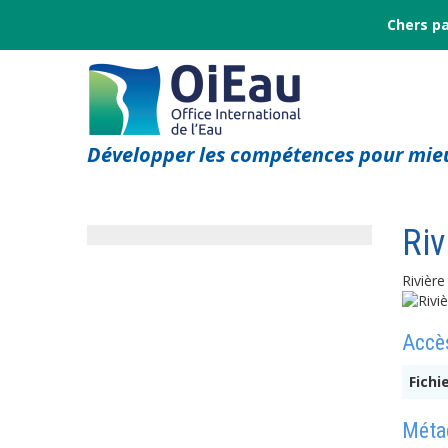
Chers pa
Développer les compétences pour mieu
Riv
Rivièr
Accès
Fichi
Métad