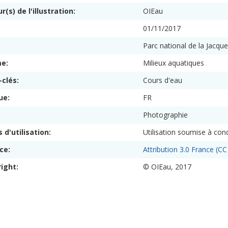
r(s) de l'illustration:
OIEau
:
01/11/2017
Parc national de la Jacqu
me:
Milieux aquatiques
-clés:
Cours d'eau
ue:
FR
:
Photographie
s d'utilisation:
Utilisation soumise à cond
nce:
Attribution 3.0 France (CC
right:
© OIEau, 2017