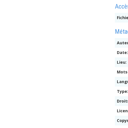
Accès
Fichi
Métad
Auteu
Date
Lieu:
Mots
Lang
Type
Droit
Lice
Copy