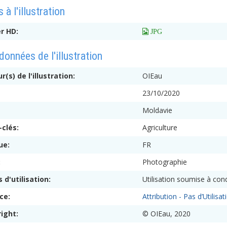
 à l'illustration
er HD:
 JPG
onnées de l'illustration
r(s) de l'illustration:
OIEau
:
23/10/2020
Moldavie
-clés:
Agriculture
ue:
FR
:
Photographie
s d'utilisation:
Utilisation soumise à cond
nce:
Attribution - Pas d’Utili
right:
© OIEau, 2020