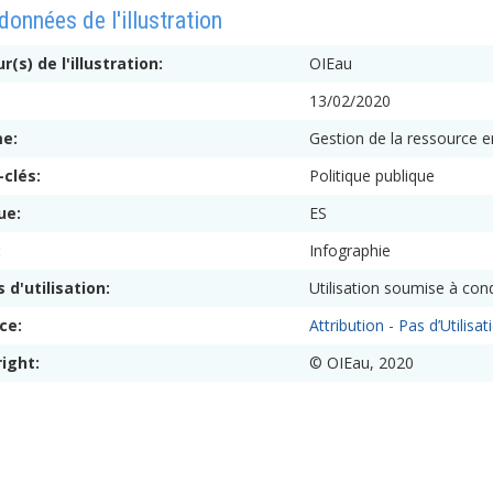
onnées de l'illustration
r(s) de l'illustration:
OIEau
:
13/02/2020
me:
Gestion de la ressource 
-clés:
Politique publique
ue:
ES
:
Infographie
s d'utilisation:
Utilisation soumise à cond
nce:
Attribution - Pas d’Utili
right:
© OIEau, 2020