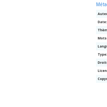
Métad
Auteu
Date
Thè
Mots
Lang
Type
Droit
Lice
Copy