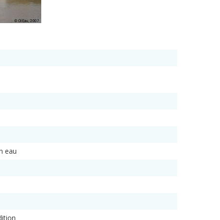
en eau
ition