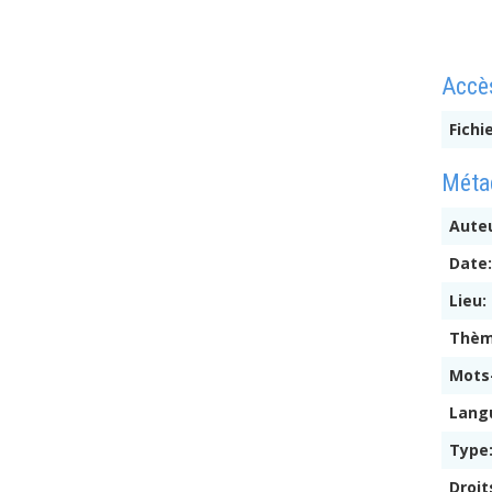
Accès
Fichi
Métad
Auteu
Date
Lieu:
Thè
Mots
Lang
Type
Droit