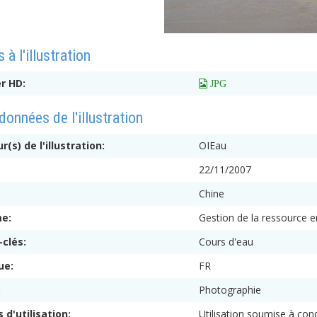
 à l'illustration
er HD:
 JPG
onnées de l'illustration
r(s) de l'illustration:
OIEau
:
22/11/2007
Chine
me:
Gestion de la ressource 
-clés:
Cours d'eau
ue:
FR
:
Photographie
s d'utilisation:
Utilisation soumise à cond