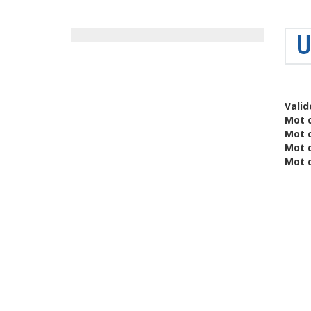
U
Valid
Mot c
Mot 
Mot 
Mot c