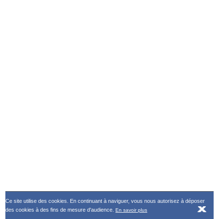
Ce site utilise des cookies. En continuant à naviguer, vous nous autorisez à déposer
des cookies à des fins de mesure d'audience.
En savoir plus