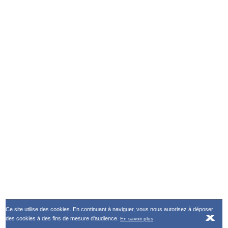
Ce site utilise des cookies. En continuant à naviguer, vous nous autorisez à déposer
des cookies à des fins de mesure d'audience.
En savoir plus