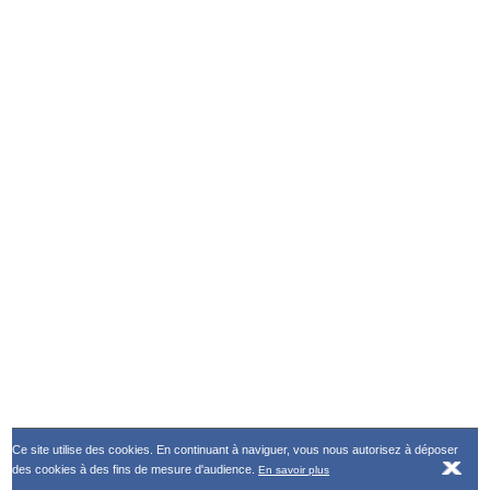
Ce site utilise des cookies. En continuant à naviguer, vous nous autorisez à déposer
des cookies à des fins de mesure d'audience.
En savoir plus