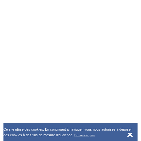
Ce site utilise des cookies. En continuant à naviguer, vous nous autorisez à déposer
des cookies à des fins de mesure d'audience.
En savoir plus