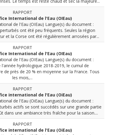
nses. Le temps est resté chaud et sec la majeure...
RAPPORT
fice International de l'Eau (OIEau)
ational de l'Eau (OIEau)
Langue(s) du document :
erturbés ont été peu fréquents. Seules la région
ur et la Corse ont été régulièrement arrosées par...
RAPPORT
fice International de l'Eau (OIEau)
ational de l'Eau (OIEau)
Langue(s) du document :
 l'année hydrologique 2018-2019, le cumul de
aire de près de 20 % en moyenne sur la France. Tous
les mois,...
RAPPORT
fice international de l'Eau (OiEau)
ational de l'Eau (OiEau)
Langue(s) du document :
urbés actifs se sont succédés sur une grande partie
ût dans une ambiance très fraîche pour la saison....
RAPPORT
fice international de l'Eau (OiEau)