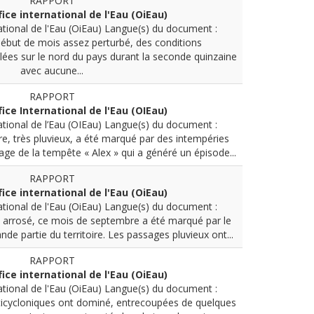
RAPPORT
fice international de l'Eau (OiEau)
ational de l'Eau (OiEau)
Langue(s) du document :
ébut de mois assez perturbé, des conditions
llées sur le nord du pays durant la seconde quinzaine
avec aucune...
RAPPORT
fice International de l'Eau (OIEau)
ational de l’Eau (OIEau)
Langue(s) du document :
e, très pluvieux, a été marqué par des intempéries
age de la tempête « Alex » qui a généré un épisode...
RAPPORT
fice international de l'Eau (OiEau)
ational de l'Eau (OiEau)
Langue(s) du document :
 arrosé, ce mois de septembre a été marqué par le
ande partie du territoire. Les passages pluvieux ont...
RAPPORT
fice international de l'Eau (OiEau)
ational de l'Eau (OiEau)
Langue(s) du document :
ticycloniques ont dominé, entrecoupées de quelques