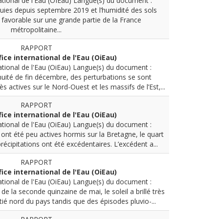
ational de l'Eau (OIEau)
Langue(s) du document :
uies depuis septembre 2019 et l’humidité des sols
n favorable sur une grande partie de la France
métropolitaine...
RAPPORT
fice international de l'Eau (OiEau)
ational de l'Eau (OiEau)
Langue(s) du document :
nuité de fin décembre, des perturbations se sont
 actives sur le Nord-Ouest et les massifs de l’Est,...
RAPPORT
fice international de l'Eau (OiEau)
ational de l'Eau (OiEau)
Langue(s) du document :
ont été peu actives hormis sur la Bretagne, le quart
récipitations ont été excédentaires. L’excédent a...
RAPPORT
fice international de l'Eau (OiEau)
ational de l'Eau (OiEau)
Langue(s) du document :
de la seconde quinzaine de mai, le soleil a brillé très
é nord du pays tandis que des épisodes pluvio-...