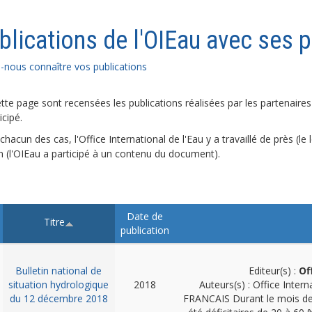
blications de l'OIEau avec ses p
s-nous connaître vos publications
tte page sont recensées les publications réalisées par les partenaires 
icipé.
hacun des cas, l'Office International de l'Eau y a travaillé de près (le
in (l'OIEau a participé à un contenu du document).
Date de
Titre
publication
Bulletin national de
Editeur(s) :
Of
situation hydrologique
2018
Auteurs(s) : Office Intern
du 12 décembre 2018
FRANCAIS
Durant le mois de