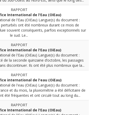
% du Sud-Ouest au Nord-Est, ainsi que le long des...
RAPPORT
fice International de l'Eau (OIEau)
ational de l'Eau (OIEau)
Langue(s) du document :
 perturbés ont été nombreux durant ce mois de
luie souvent conséquents, parfois exceptionnels sur
le sud. Le...
RAPPORT
fice international de l'Eau (OiEau)
ational de l'Eau (OiEau)
Langue(s) du document :
té de la seconde quinzaine d’octobre, les passages
ns discontinuer. Ils ont été plus nombreux que la...
RAPPORT
fice international de l'eau (OiEau)
ational de l'eau (OiEau)
Langue(s) du document :
France et du mois, la pluviométrie a été déficitaire de
t été fréquentes et ont circulé tout au long du...
RAPPORT
fice International de l'Eau (OIEau)