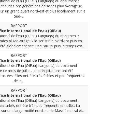
ational de l'Eau (OiEau)
Langue(s) du document :
chaudes ont généré des épisodes pluvio-orageux
ur un grand quart nord-est et plus localement sur le
Sud-...
RAPPORT
fice international de l'eau (OiEau)
ational de l'eau (OiEau)
Langue(s) du document :
odes pluvio-orageux le 1er sur le Nord-Est puis en
été globalement sec jusqu’au 25 puis le temps est...
RAPPORT
fice International de l'Eau (OIEau)
ational de l'Eau (OIEau)
Langue(s) du document :
 ce mois de juillet, les précipitations ont été
stées. Elles ont été très faibles et peu fréquentes
de la...
RAPPORT
fice International de l'Eau (OIEau)
ational de l'Eau (OIEau)
Langue(s) du document :
erturbés ont été très peu fréquents en juillet. La
 sur une large moitié nord, sur le Massif central et...