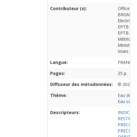
Contributeur (s):
Office fra
BRGM
Electrici
EPTB Sei
EPTB Loi
Météo-Fr
Ministère 
Voies nav
Langue:
FRANCAI
Pages:
25 p.
Diffuseur des métadonnées:
© 2024 O
Thème:
Eau de su
Eau soute
Descripteurs:
INDICE 
RESTRIC
PRECIPI
PRECIPI
DEBIT