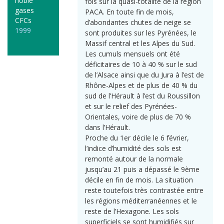
noble
fois sur la quasi-totalité de la région
gases
PACA. En toute fin de mois,
CFCs
d’abondantes chutes de neige se
1999
sont produites sur les Pyrénées, le
Massif central et les Alpes du Sud.
Les cumuls mensuels ont été
déficitaires de 10 à 40 % sur le sud
de l’Alsace ainsi que du Jura à l’est de
Rhône-Alpes et de plus de 40 % du
sud de l’Hérault à l’est du Roussillon
et sur le relief des Pyrénées-
Orientales, voire de plus de 70 %
dans l’Hérault.
Proche du 1er décile le 6 février,
l’indice d’humidité des sols est
remonté autour de la normale
jusqu’au 21 puis a dépassé le 9ème
décile en fin de mois. La situation
reste toutefois très contrastée entre
les régions méditerranéennes et le
reste de l’Hexagone. Les sols
superficiels se sont humidifiés sur