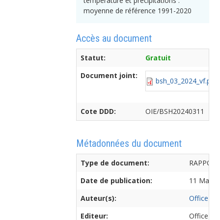
température et précipitations :
moyenne de référence 1991-2020
Accès au document
Statut:
Gratuit
Document joint:
bsh_03_2024_vf.pdf
Cote DDD:
OIE/BSH20240311
Métadonnées du document
Type de document:
RAPPOR
Date de publication:
11 March
Auteur(s):
Office int
Editeur:
Office int