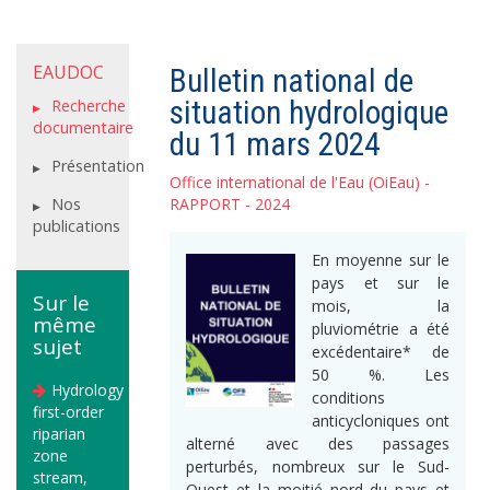
EAUDOC
Bulletin national de
situation hydrologique
Recherche
documentaire
du 11 mars 2024
Présentation
Office international de l'Eau (OiEau)
-
Nos
RAPPORT - 2024
publications
En moyenne sur le
pays et sur le
Sur le
mois, la
même
pluviométrie a été
sujet
excédentaire* de
50 %. Les
Hydrology
conditions
first-order
anticycloniques ont
riparian
alterné avec des passages
zone
perturbés, nombreux sur le Sud-
stream,
Ouest et la moitié nord du pays et