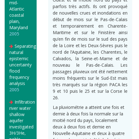
mid-
parfois très actifs. Ils ont provoqué
Atlantic
de nouvelles crues et inondations en
coastal
début de mois sur le Pas-de-Calais
plain,
et temporairement en Charente-
Maryland
Maritime et sur le Finistère ainsi
2005
qu’en fin de mois sur le sud des pays
de la Loire et les Deux-Sèvres puis le
Separating
nord de l’Aquitaine, les Charentes, le
natural
epistemic
Calvados, la Seine-et-Marne et de
uncertainty
nouveau le Pas-de-Calais. Les
flood
passages pluvieux ont été nettement
frequency
moins fréquents sur le Sud-Est mais
analysis
très marqués sur la région PACA les
2005
9 et 10 puis le 25 et sur la Corse le
26.
Infiltration
La pluviométrie a atteint une fois et
river water
demie à deux fois la normale sur la
shallow
moitié nord du pays, localement
aquifer
investigated
deux à deux fois et demie en
3H/3He,
Nouvelle-Aquitaine et deux à quatre