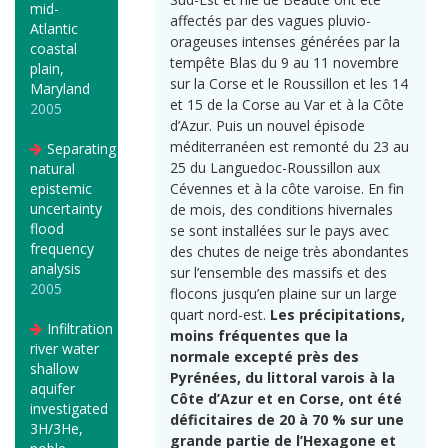
mid-
affectés par des vagues pluvio-
Atlantic
orageuses intenses générées par la
coastal
tempête Blas du 9 au 11 novembre
plain,
sur la Corse et le Roussillon et les 14
Maryland
et 15 de la Corse au Var et à la Côte
2005
d’Azur. Puis un nouvel épisode
méditerranéen est remonté du 23 au
Separating
25 du Languedoc-Roussillon aux
natural
epistemic
Cévennes et à la côte varoise. En fin
uncertainty
de mois, des conditions hivernales
flood
se sont installées sur le pays avec
frequency
des chutes de neige très abondantes
analysis
sur l’ensemble des massifs et des
2005
flocons jusqu’en plaine sur un large
quart nord-est.
Les précipitations,
Infiltration
moins fréquentes que la
river water
normale excepté près des
shallow
Pyrénées, du littoral varois à la
aquifer
Côte d’Azur et en Corse, ont été
investigated
déficitaires de 20 à 70 % sur une
3H/3He,
grande partie de l’Hexagone et