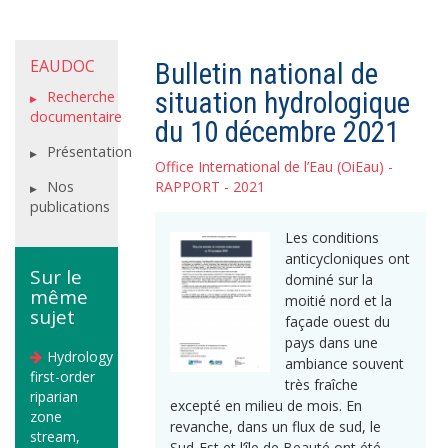
EAUDOC
Bulletin national de
situation hydrologique
Recherche
documentaire
du 10 décembre 2021
Présentation
Office International de l’Eau (OiEau)
-
Nos
RAPPORT - 2021
publications
Les conditions
anticycloniques ont
Sur le
dominé sur la
même
moitié nord et la
sujet
façade ouest du
pays dans une
Hydrology
ambiance souvent
first-order
très fraîche
riparian
excepté en milieu de mois. En
zone
revanche, dans un flux de sud, le
stream,
Sud-Est et l’île de Beauté ont été