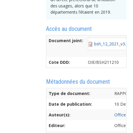
des usages, alors que 10
départements l’étaient en 2019.
Accès au document
Document joint:
bsh_12_2021_v3.pdf
Cote DDD:
OIE/BSH211210
Métadonnées du document
Type de document:
RAPPOR
Date de publication:
10 Decem
Auteur(s):
Office Int
Editeur:
Office int