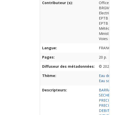
Contributeur (s):
Office fra
BRGM
Electrici
EPTB Loi
EPTB Sei
Météo-Fr
Ministère 
Voies nav
Langue:
FRANCAI
Pages:
20 p.
Diffuseur des métadonnées:
© 2021 O
Thème:
Eau de su
Eau soute
Descripteurs:
BARRAGE
SECHERE
PRECIPI
PRECIPI
DEBIT