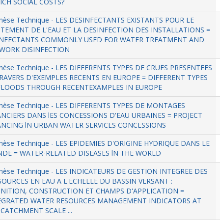
HICH SOCIAL COSTS?
hèse Technique - LES DESINFECTANTS EXISTANTS POUR LE
ITEMENT DE L'EAU ET LA DESINFECTION DES INSTALLATIONS =
INFECTANTS COMMONLY USED FOR WATER TREATMENT AND
WORK DISINFECTION
hèse Technique - LES DIFFERENTS TYPES DE CRUES PRESENTEES
RAVERS D'EXEMPLES RECENTS EN EUROPE = DIFFERENT TYPES
FLOODS THROUGH RECENTEXAMPLES IN EUROPE
thèse Technique - LES DIFFERENTS TYPES DE MONTAGES
ANCIERS DANS lES CONCESSIONS D'EAU URBAINES = PROJECT
ANCING lN URBAN WATER SERVICES CONCESSIONS
hèse Technique - LES EPIDEMIES D'ORIGINE HYDRIQUE DANS LE
DE = WATER-RELATED DISEASES lN THE WORLD
hèse Technique - LES INDICATEURS DE GESTION INTEGREE DES
SOURCES EN EAU A L'ECHELLE DU BASSIN VERSANT :
INITION, CONSTRUCTION ET CHAMPS D'APPLICATION =
EGRATED WATER RESOURCES MANAGEMENT INDICATORS AT
 CATCHMENT SCALE ...