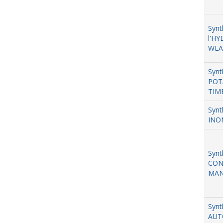
Syn
l'HY
WEA
Synt
POT
TIME
Syn
INO
Synt
CON
MAN
Synt
AUT