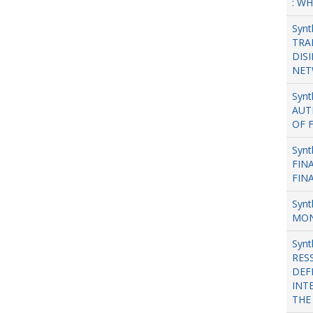
: W
Synt
TRA
DIS
NET
Synt
AUT
OF 
Syn
FIN
FIN
Synt
MON
Synt
RES
DEF
INT
THE