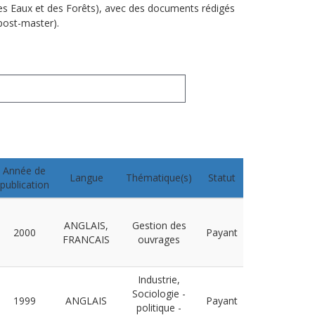
es Eaux et des Forêts), avec des documents rédigés
post-master).
Année de
Langue
Thématique(s)
Statut
publication
ANGLAIS,
Gestion des
2000
Payant
FRANCAIS
ouvrages
Industrie,
Sociologie -
1999
ANGLAIS
Payant
politique -