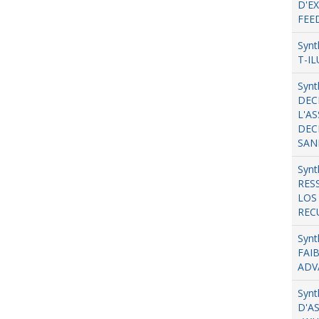
D'E
FEE
Syn
T-I
Syn
DEC
L'AS
DEC
SAN
Synt
RES
LOS
REC
Synt
FAI
ADV
Synt
D'A