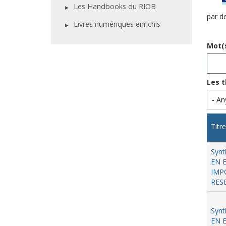
Les Handbooks du RIOB
par d
Livres numériques enrichis
Mot(s
Les 
Titre
Syn
EN 
IMP
RES
Synt
EN 