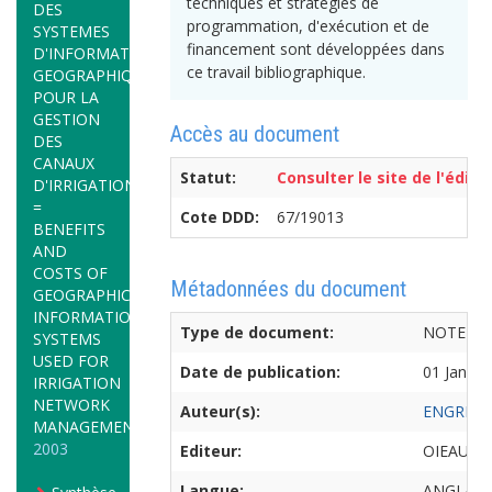
techniques et stratégies de
DES
programmation, d'exécution et de
SYSTEMES
financement sont développées dans
D'INFORMATION
ce travail bibliographique.
GEOGRAPHIQUE
POUR LA
GESTION
Accès au document
DES
CANAUX
Statut:
Consulter le site de l'édite
D'IRRIGATION
=
Cote DDD:
67/19013
BENEFITS
AND
COSTS OF
Métadonnées du document
GEOGRAPHICAL
INFORMATION
Type de document:
NOTE TE
SYSTEMS
USED FOR
Date de publication:
01 Januar
IRRIGATION
NETWORK
Auteur(s):
ENGREF
MANAGEMENT
2003
Editeur:
OIEAU, 
Langue:
ANGLAIS