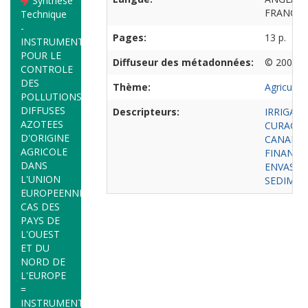
Synthèse
FRANCAI
Technique
-
Pages:
13 p.
INSTRUMENTS
POUR LE
Diffuseur des métadonnées:
© 2002 O
CONTROLE
DES
Thème:
Agricultu
POLLUTIONS
DIFFUSES
Descripteurs:
IRRIGATI
AZOTEES
CURAGE
D'ORIGINE
CANAL D
AGRICOLE
FINANC
DANS
ENVASE
L'UNION
SEDIMEN
EUROPEENNE.
CAS DES
PAYS DE
L'OUEST
ET DU
NORD DE
L'EUROPE
=
INSTRUMENTS