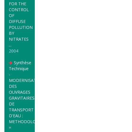
FOR THE
CONTROL
OF
DIFFUSE
POLLUTION
BY
NITRATES
...
2004
Synthèse
Technique
-
MODERNISATION
DES
OUVRAGES
GRAVITAIRES
DE
TRANSPORT
D'EAU :
METHODOLOGIE
=