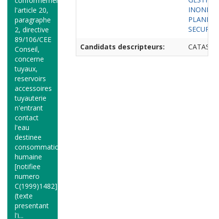
conformement
INONDA
l'article 20,
PLANIFI
paragraphe
SECURIT
2, directive
89/106/CEE
Candidats descripteurs:
CATAST
Conseil,
concerne
tuyaux,
reservoirs
accessoires
tuyauterie
n'entrant
contact
l'eau
destinee
consommation
humaine
[notifiee
numero
C(1999)1482]
(texte
presentant
l'i...