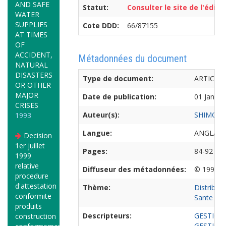
AND SAFE
Statut:
Consulter le site de l'édite
WATER
SUPPLIES
Cote DDD:
66/87155
AT TIMES
OF
ACCIDENT,
Métadonnées du document
NATURAL
DISASTERS
Type de document:
ARTICLE
OR OTHER
MAJOR
Date de publication:
01 Januar
CRISES
Auteur(s):
SHIMODA 
1993
Langue:
ANGLAIS
Decision
1er juillet
Pages:
84-92
1999
relative
Diffuseur des métadonnées:
© 1999 O
procedure
d'attestation
Thème:
Distributi
conformite
Sante Hyg
produits
Descripteurs:
GESTION
construction
GESTION