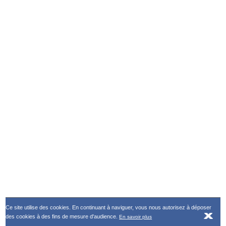
Ce site utilise des cookies. En continuant à naviguer, vous nous autorisez à déposer
des cookies à des fins de mesure d'audience.
En savoir plus