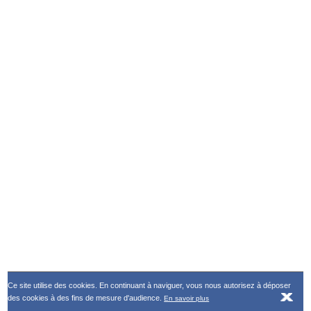
Ce site utilise des cookies. En continuant à naviguer, vous nous autorisez à déposer
des cookies à des fins de mesure d'audience.
En savoir plus