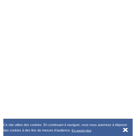
Ce site utilise des cookies. En continuant à naviguer, vous nous autorisez à déposer
des cookies à des fins de mesure d'audience.
En savoir plus